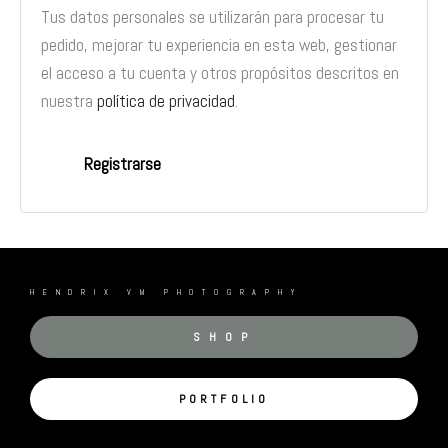
Tus datos personales se utilizarán para procesar tu
pedido, mejorar tu experiencia en esta web, gestionar
el acceso a tu cuenta y otros propósitos descritos en
nuestra
política de privacidad
.
Registrarse
HENDRIX VM PHOTOGRAPHY
SHOP
PORTFOLIO