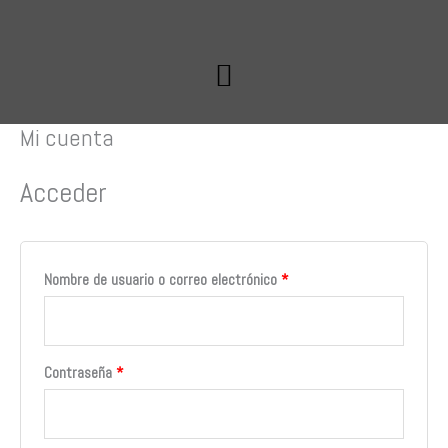
Ir
al
contenido
Mi cuenta
Obligatorio
Obligatorio
Obligatorio
Acceder
Nombre de usuario o correo electrónico
*
Contraseña
*